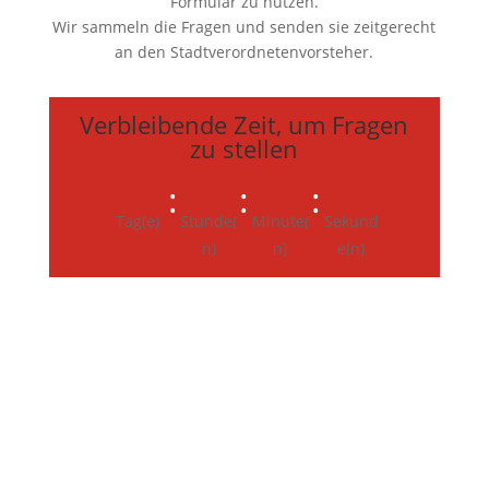
Formular zu nutzen.
Wir sammeln die Fragen und senden sie zeitgerecht
an den Stadtverordnetenvorsteher.
Verbleibende Zeit, um Fragen
zu stellen
:
:
:
Tag(e)
Stunde(
Minute(
Sekund
n)
n)
e(n)