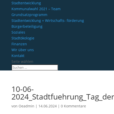
Stadtentwicklung
Kommunalwahl 2021 – Team
Grundsatzprogramm
Stadtentwicklung + Wirtschafts- förderung
Bürgerbeteiligung
Soziales
Stadtökologie
Finanzen
Wir über uns
Kontakt
Seite wählen
10-06-
2024_Stadtfuehrung_Tag_de
von
Oeadmin
|
14.06.2024
|
0 Kommentare