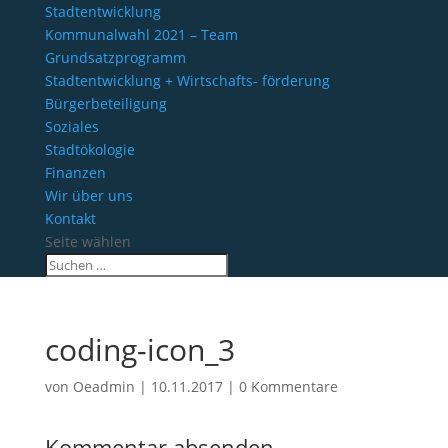
Stadtentwicklung
Kommunalwahl 2021 – Team
Grundsatzprogramm
Stadtentwicklung + Wirtschafts- förderung
Bürgerbeteiligung
Soziales
Stadtökologie
Finanzen
Wir über uns
Kontakt
Seite wählen
coding-icon_3
von
Oeadmin
|
10.11.2017
|
0 Kommentare
Kommentar absenden