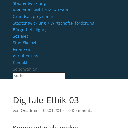
Stadtentwicklung
Kommunalwahl 2021 – Team
Grundsatzprogramm
Stadtentwicklung + Wirtschafts- förderung
Bürgerbeteiligung
Soziales
Stadtökologie
Finanzen
Wir über uns
Kontakt
Seite wählen
Digitale-Ethik-03
von
Oeadmin
|
09.01.2019
|
0 Kommentare
Kommentar absenden