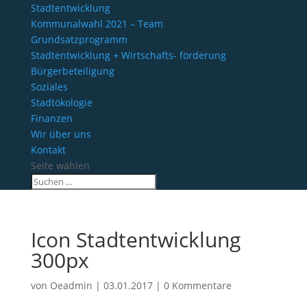
Stadtentwicklung
Kommunalwahl 2021 – Team
Grundsatzprogramm
Stadtentwicklung + Wirtschafts- förderung
Bürgerbeteiligung
Soziales
Stadtökologie
Finanzen
Wir über uns
Kontakt
Seite wählen
Icon Stadtentwicklung
300px
von
Oeadmin
|
03.01.2017
|
0 Kommentare