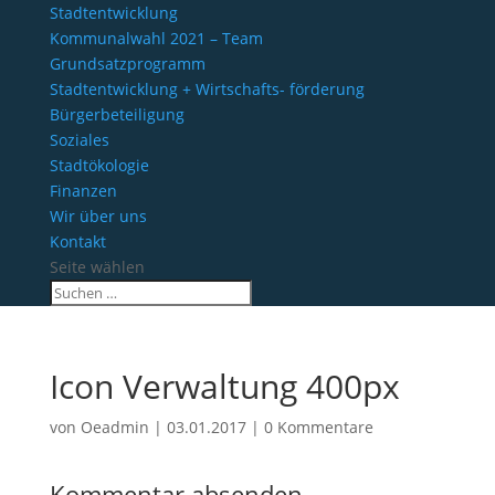
Stadtentwicklung
Kommunalwahl 2021 – Team
Grundsatzprogramm
Stadtentwicklung + Wirtschafts- förderung
Bürgerbeteiligung
Soziales
Stadtökologie
Finanzen
Wir über uns
Kontakt
Seite wählen
Icon Verwaltung 400px
von
Oeadmin
|
03.01.2017
|
0 Kommentare
Kommentar absenden