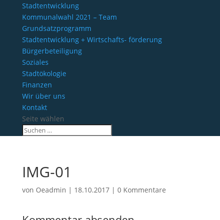
Stadtentwicklung
Kommunalwahl 2021 – Team
Grundsatzprogramm
Stadtentwicklung + Wirtschafts- förderung
Bürgerbeteiligung
Soziales
Stadtökologie
Finanzen
Wir über uns
Kontakt
Seite wählen
IMG-01
von
Oeadmin
|
18.10.2017
|
0 Kommentare
Kommentar absenden