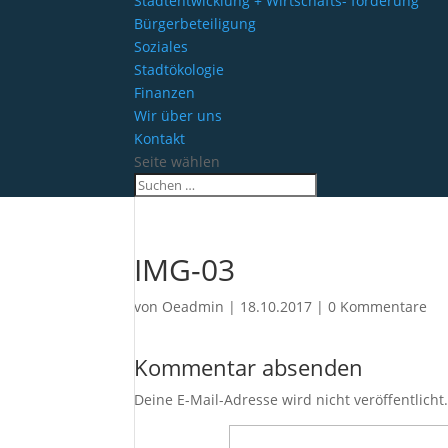
Stadtentwicklung + Wirtschafts- förderung
Bürgerbeteiligung
Soziales
Stadtökologie
Finanzen
Wir über uns
Kontakt
Seite wählen
IMG-03
von
Oeadmin
|
18.10.2017
|
0 Kommentare
Kommentar absenden
Deine E-Mail-Adresse wird nicht veröffentlicht