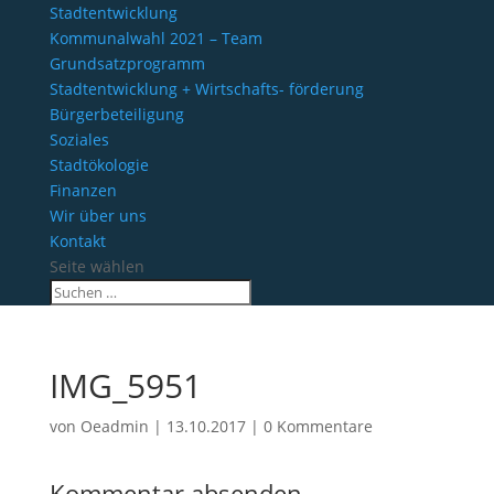
Stadtentwicklung
Kommunalwahl 2021 – Team
Grundsatzprogramm
Stadtentwicklung + Wirtschafts- förderung
Bürgerbeteiligung
Soziales
Stadtökologie
Finanzen
Wir über uns
Kontakt
Seite wählen
IMG_5951
von
Oeadmin
|
13.10.2017
|
0 Kommentare
Kommentar absenden