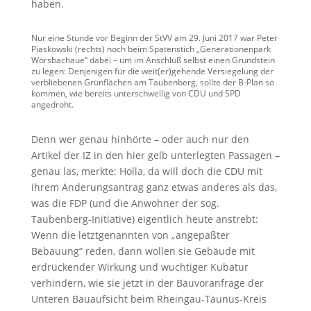
haben.
Nur eine Stunde vor Beginn der StVV am 29. Juni 2017 war Peter
Piaskowski (rechts) noch beim Spatenstich „Generationenpark
Wörsbachaue“ dabei – um im Anschluß selbst einen Grundstein
zu legen: Denjenigen für die weit(er)gehende Versiegelung der
verbliebenen Grünflächen am Taubenberg, sollte der B-Plan so
kommen, wie bereits unterschwellig von CDU und SPD
angedroht.
Denn wer genau hinhörte – oder auch nur den
Artikel der IZ in den hier gelb unterlegten Passagen –
genau las, merkte: Holla, da will doch die CDU mit
ihrem Änderungsantrag ganz etwas anderes als das,
was die FDP (und die Anwohner der sog.
Taubenberg-Initiative) eigentlich heute anstrebt:
Wenn die letztgenannten von „angepaßter
Bebauung“ reden, dann wollen sie Gebäude mit
erdrückender Wirkung und wuchtiger Kubatur
verhindern, wie sie jetzt in der Bauvoranfrage der
Unteren Bauaufsicht beim Rheingau-Taunus-Kreis