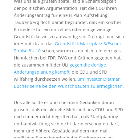
Was uns alle gruseln sollte, ist die Schamlosigkeit
der politischen Argumentation: Hat die CDU ihren
Änderungsantrag für eine B-Plan-Aufstellung
Taubenberg doch damit begründet, daß ein solches
Procedere für ein einzelnes oder einige wenige
Grundstücke viel zu aufwändig sei. Da fragt man sich
im Hinblick auf das
Grundstück Marktplatz 6/Escher
Straße 8 – 10
schon, warum es da nicht ein einziges
Hohnlachen bei FDP, FWG und Grünen gegeben hat,
die zusammen mit der ULI
gegen die dortige
Änderungsplanung kämpft
, die CDU und SPD
willfährig durchsetzen wollen,
um Investor Dietmar
Bücher seine beiden Wunschbauten zu ermöglichen
.
Uns alle sollte es auch bei dem Gedanken daran
gruseln, daß die aktuelle Mehrheit aus CDU und SPD
noch immer nicht begriffen hat, daß Stadtplanung
und -entwicklung sich nicht darin erschöpfen darf,
mehr und höhere Gebäude auf dem nun mal
endlichen Raum innerhalb der Stadtgrenzen zu